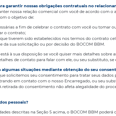
ara garantir nossas obrigações contratuais no relacio
nter nossa relação comercial com você de acordo com o ar
om o objetivo de:
essárias a fim de celebrar o contrato com você ou tomar o
ar o contrato;
 que tiverem sido estabelecidos nos termos do contrato cel
ante da sua solicitação ou por decisão do BOCOM BBM.
está à sua disposição se você quiser mais detalhes sobre as
talhes de contato para falar com ele, ou seu substituto, se
em algumas situações mediante obtenção do seu consen
que solicitemos seu consentimento para tratar seus dados p
rando em contato com o nosso Encarregado, ou seu substi
 A retirada do consentimento não afeta alegalidade do pro
dos pessoais?
alidades descritas na Seção 5 acima, o BOCOM BBM poderá c