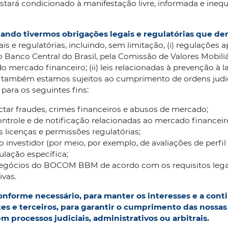
stará condicionado à manifestação livre, informada e inequ
quando tivermos obrigações legais e regulatórias que d
is e regulatórias, incluindo, sem limitação, (i) regulações
o Banco Central do Brasil, pela Comissão de Valores Mobili
 mercado financeiro; (ii) leis relacionadas à prevenção à
ias. também estamos sujeitos ao cumprimento de ordens judic
para os seguintes fins:
ectar fraudes, crimes financeiros e abusos de mercado;
ontrole e de notificação relacionadas ao mercado financeir
s licenças e permissões regulatórias;
investidor (por meio, por exemplo, de avaliações de perfil
gulação específica;
negócios do BOCOM BBM de acordo com os requisitos legais
ivas.
conforme necessário, para manter os interesses e a con
tes e terceiros, para garantir o cumprimento das nossas
m processos judiciais, administrativos ou arbitrais.