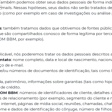
Também podemos obter seus dados pessoais de forma indire
mails. Nessas hipóteses, seus dados não serão tratados de 
uro (como por exemplo em caso de investigações ou anális
s
: também tratamos dados que obtivemos de fontes pública
ue são compartilhados conosco de forma legítima por terce
M BBM, por exemplo).
plicável, nós poderemos tratar os dados pessoais descritos 
ontato
: nome completo, data e local de nascimento, naciona
ço de e-mail.
s e/ou números de documentos de identificação, tais como R
nda, patrimônio, informações sobre garantias (tais como hip
de crédito.
OCOM BBM
: números de identificadores de cliente, detalhes 
 de relacionamento (por exemplo, segmento do cliente e m
internet, páginas de mídia social, reuniões, chamadas, chat
 nome e dados de identificação do cônjuge, número de filhos