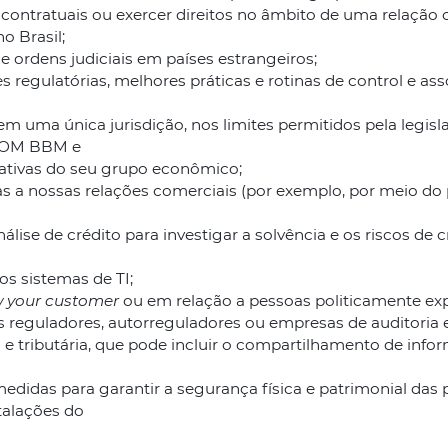
contratuais ou exercer direitos no âmbito de uma relação 
o Brasil;
e ordens judiciais em países estrangeiros;
 regulatórias, melhores práticas e rotinas de control e as
uma única jurisdição, nos limites permitidos pela legisla
OCOM BBM e
rativas do seu grupo econômico;
adas a nossas relações comerciais (por exemplo, por meio
nálise de crédito para investigar a solvência e os riscos 
os sistemas de TI;
 your customer
ou em relação a pessoas politicamente exp
s reguladores, autorreguladores ou empresas de auditoria 
a e tributária, que pode incluir o compartilhamento de inf
 medidas para garantir a segurança física e patrimonial d
talações do