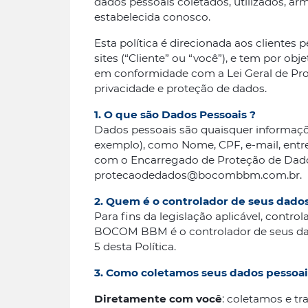
dados pessoais coletados, utilizados, ar
estabelecida conosco.
Esta política é direcionada aos clientes 
sites (“Cliente” ou “você”), e tem por o
em conformidade com a Lei Geral de Prote
privacidade e proteção de dados.
1. O que são Dados Pessoais ?
Dados pessoais são quaisquer informaçõe
exemplo), como Nome, CPF, e-mail, entr
com o Encarregado de Proteção de Dado
protecaodedados@bocombbm.com.br.
2. Quem é o controlador de seus dado
Para fins da legislação aplicável, contr
BOCOM BBM é o controlador de seus dados
5 desta Política.
3. Como coletamos seus dados pessoai
Diretamente com você
: coletamos e t