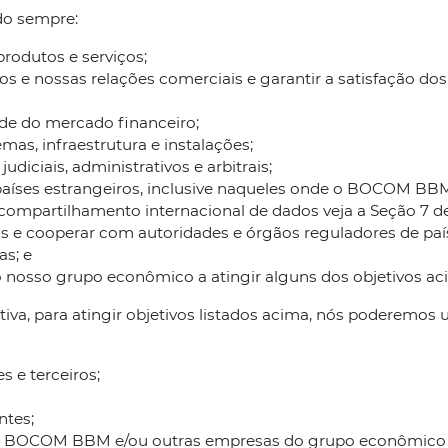
do sempre:
rodutos e serviços;
 e nossas relações comerciais e garantir a satisfação dos 
ade do mercado financeiro;
emas, infraestrutura e instalações;
diciais, administrativos e arbitrais;
 países estrangeiros, inclusive naqueles onde o BOCOM BB
mpartilhamento internacional de dados veja a Seção 7 des
as e cooperar com autoridades e órgãos reguladores de país
s; e
o nosso grupo econômico a atingir alguns dos objetivos a
a, para atingir objetivos listados acima, nós poderemos ut
s e terceiros;
ntes;
 o BOCOM BBM e/ou outras empresas do grupo econômico e