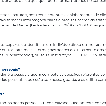
mazenados ou, de qualquer outra forma, tratados no context
pessoas naturais, aos representantes e colaboradores de cli
bjetivo fornecer informações claras e precisas acerca do tr
ção de Dados (Lei Federal nº 13.709/18 ou “LGPD”) e quais
s capazes dei dentificar um indivíduo direta ou indiretam
e outros.Para mais informações acerca do tratamento dos 
s (“Encarregado”), ou seu substituto,do BOCOM BBM atra
s pessoais?
olador é a pessoa a quem compete as decisões referentes a
 pessoais, que estão sob nossa guarda, e os utiliza para a
s?
ratamos dados pessoais disponibilizados diretamente por v