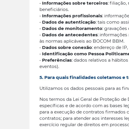
•
Informações sobre terceiros
: filiaçã
beneficiários.
•
Informações profissionais
: informaçõ
•
Dados de autenticação
: tais como ass
•
Dados de monitoramento
: gravações 
•
Dados de antecedentes
: informações 
às normas aplicáveis ao BOCOM BBM.
•
Dados sobre conexão
: endereço de IP,
•
Identificação como Pessoa Politicam
•
Preferências
: dados relativos a hábito
eventos).
5. Para quais finalidades coletamos e
Utilizamos os dados pessoais para as fi
Nos termos da Lei Geral de Proteção de 
específicas e de acordo com as bases leg
para a execução de contratos firmados 
contratos; para atender aos interesses l
exercício regular de direitos em processos