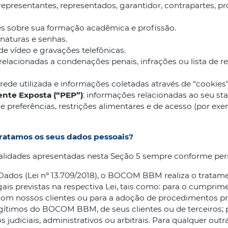
o, representantes, representados, garantidor, contrapartes, 
es sobre sua formação acadêmica e profissão.
inaturas e senhas.
de vídeo e gravações telefônicas.
relacionadas a condenações penais, infrações ou lista de r
 rede utilizada e informações coletadas através de “cookies”
ente Exposta (“PEP”)
: informações relacionadas ao seu sta
s e preferências, restrições alimentares e de acesso (por ex
 tratamos os seus dados pessoais?
nalidades apresentadas nesta Seção 5 sempre conforme permi
Dados (Lei nº 13.709/2018), o BOCOM BBM realiza o tratam
ais previstas na respectiva Lei, tais como: para o cumprime
com nossos clientes ou para a adoção de procedimentos pr
egítimos do BOCOM BBM, de seus clientes ou de terceiros; p
 judiciais, administrativos ou arbitrais. Para qualquer outra