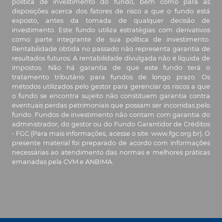
política de investimento do fundo, bem como para as
disposições acerca dos fatores de risco a que o fundo está
Junho/22
exposto, antes da tomada de qualquer decisão de
investimento. Este fundo utiliza estratégias com derivativos
como parte integrante de sua política de investimento.
Maio/22
Rentabilidade obtida no passado não representa garantia de
resultados futuros. A rentabilidade divulgada não é líquida de
Abril/22
impostos. Não há garantia de que este fundo terá o
tratamento tributário para fundos de longo prazo. Os
métodos utilizados pelo gestor para gerenciar os riscos a que
Março/22
o fundo se encontra sujeito não constituem garantia contra
eventuais perdas patrimoniais que possam ser incorridas pelo
fundo. Fundos de investimento não contam com garantia do
Fevereiro/22
administrador, do gestor ou do Fundo Garantidor de Créditos
- FGC (Para mais informações, acesse o site: www.fgc.org.br). O
Janeiro/22
presente material foi preparado de acordo com informações
necessárias ao atendimento das normas e melhores práticas
emanadas pela CVM e ANBIMA.
Dezembro/21
Novembro/21
Outubro/21