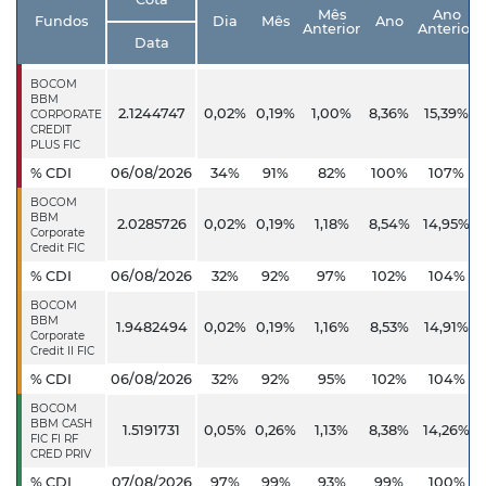
Mês
Ano
Fundos
Dia
Mês
Ano
Anterior
Anterior
Data
BOCOM
BBM
2.1244747
0,02%
0,19%
1,00%
8,36%
15,39%
CORPORATE
CREDIT
PLUS FIC
% CDI
06/08/2026
34%
91%
82%
100%
107%
BOCOM
BBM
2.0285726
0,02%
0,19%
1,18%
8,54%
14,95%
Corporate
Credit FIC
% CDI
06/08/2026
32%
92%
97%
102%
104%
BOCOM
BBM
1.9482494
0,02%
0,19%
1,16%
8,53%
14,91%
Corporate
Credit II FIC
% CDI
06/08/2026
32%
92%
95%
102%
104%
BOCOM
BBM CASH
1.5191731
0,05%
0,26%
1,13%
8,38%
14,26%
FIC FI RF
CRED PRIV
% CDI
07/08/2026
97%
99%
93%
99%
100%