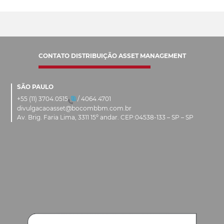
Dezembro/23
Novembro/23
CONTATO DISTRIBUIÇÃO ASSET MANAGEMENT
Outubro/23
SÃO PAULO
Setembro/23
+55 (11) 3704.0515
/ 4064.4701
divulgacaoasset@bocombbm.com.br
Agosto/23
Av. Brig. Faria Lima, 3311 15º andar. CEP:04538-133 – SP – SP
Julho/23
Junho/23
Maio/23
Abril/23