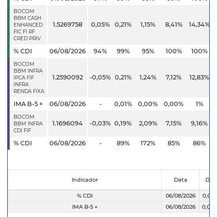
BOCOM
BBM CASH
1.5269758
0,05%
0,21%
1,15%
8,41%
14,34%
ENHANCED
FIC FI RF
CRED PRIV
% CDI
06/08/2026
94%
99%
95%
100%
100%
BOCOM
BBM INFRA
1.2590092
-0,05%
0,21%
1,24%
7,12%
12,83%
IPCA FIF
INFRA
RENDA FIXA
IMA B-5 +
06/08/2026
-
0,01%
0,00%
0,00%
1%
BOCOM
1.1696094
-0,03%
0,19%
2,09%
7,15%
9,16%
BBM INFRA
CDI FIF
% CDI
06/08/2026
-
89%
172%
85%
86%
Indicador
Data
Dia
% CDI
06/08/2026
0,05
IMA B-5 +
06/08/2026
0,00